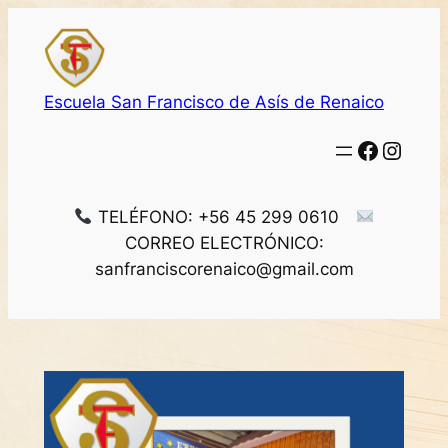
Saltar
al
contenido
Escuela San Francisco de Asís de Renaico
Facebo
Insta
TELÉFONO: +56 45 299 0610
CORREO ELECTRÓNICO:
sanfranciscorenaico@gmail.com