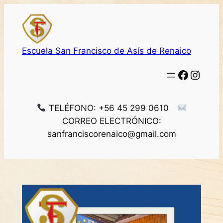
Saltar
al
contenido
Escuela San Francisco de Asís de Renaico
Facebo
Insta
TELÉFONO: +56 45 299 0610
CORREO ELECTRÓNICO:
sanfranciscorenaico@gmail.com