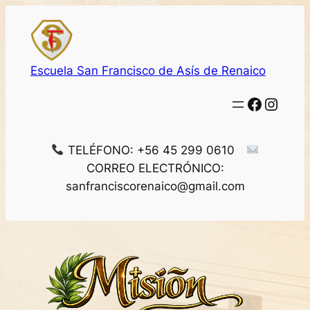
Saltar
al
contenido
Escuela San Francisco de Asís de Renaico
Facebo
Insta
TELÉFONO: +56 45 299 0610
CORREO ELECTRÓNICO:
sanfranciscorenaico@gmail.com