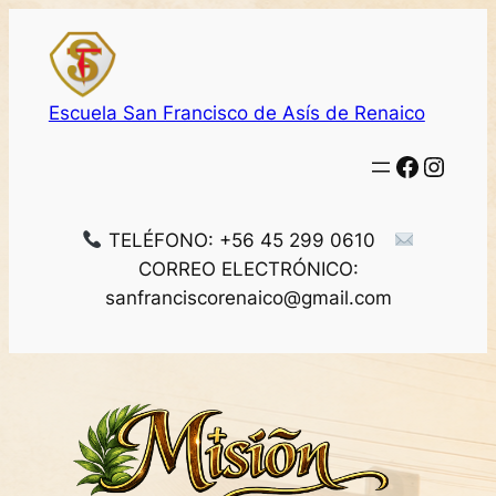
Saltar
al
contenido
Escuela San Francisco de Asís de Renaico
Facebo
Insta
TELÉFONO: +56 45 299 0610
CORREO ELECTRÓNICO:
sanfranciscorenaico@gmail.com